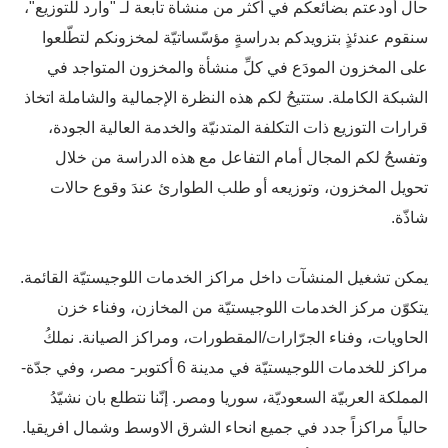
حال أودعتم بضائعكم في أكثر من منشأة تابعة لـ "وارد للتوزيع"،
سنقوم عندئذٍ بتزويدكم بدراسةٍ مؤسّساتيّة لمخزونكم لتطّلعوا
على المخزون المودَع في كلِّ منشأة والمخزون المتواجد في
الشبكة الكاملة. ستتيحُ لكم هذه النظرة الإجمالية والشاملة اتخاذ
قرارات التوزيع ذات التكلفة المتدنيّة والخدمة العالية الجودة،
وتفسحُ لكم المجال أمام التفاعل مع هذه الدراسة من خلال
تحويل المخزون، وتوزيعه أو طلب الطوارئ عندَ وقوع حالات
شاذّة.
يمكن تشغيل المنشآت داخل مراكز الخدمات اللوجيستيّة القائمة.
يتكوّن مركز الخدمات اللوجيستيّة من المخازن، وفناء خزن
الحاويات، وفناء الجرّارات/المقطورات، ومراكز الصيانة. نملكُ
مراكز للخدمات اللوجيستيّة في مدينة 6 أكتوبر- مصر، وفي جدّة-
المملكة العربيّة السعوديّة، سوريا ومصر. إنّنا نتطلع بان نشيّدُ
حالياً مراكزاً جدد في جميع انحاء الشرق الاوسط وشمال افريقيا.