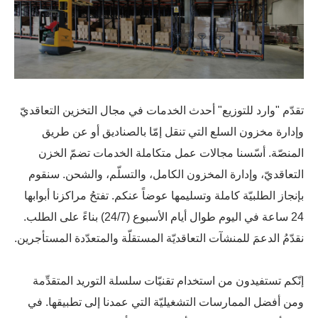
تقدّم "وارد للتوزيع" أحدث الخدمات في مجال التخزين التعاقديّ
وإدارة مخزون السلع التي تنقل إمّا بالصناديق أو عن طريق
المنصّة. أسّسنا مجالات عمل متكاملة الخدمات تضمّ الخزن
التعاقديّ، وإدارة المخزون الكامل، والتسلّم، والشحن. سنقوم
بإنجاز الطلبيّة كاملة وتسليمها عوضاً عنكم. تفتحُ مراكزنا أبوابها
24 ساعة في اليوم طوال أيام الأسبوع (24/7) بناءً على الطلب.
نقدّمُ الدعمَ للمنشآت التعاقديّة المستقلّة والمتعدّدة المستأجرين.
إنّكم تستفيدون من استخدام تقنيّات سلسلة التوريد المتقدِّمة
ومن أفضل الممارسات التشغيليّة التي عمدنا إلى تطبيقها. في