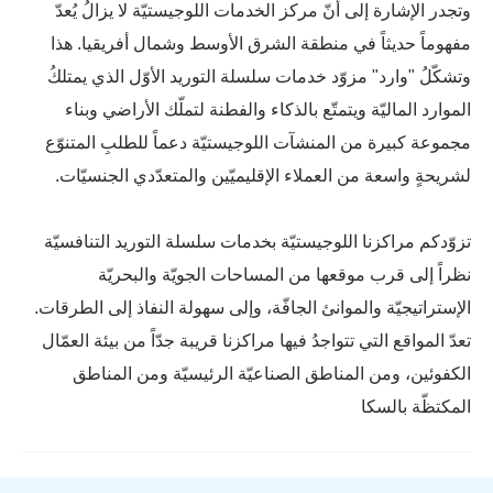
وتجدر الإشارة إلى أنّ مركز الخدمات اللوجيستيّة لا يزالُ يُعدّ
مفهوماً حديثاً في منطقة الشرق الأوسط وشمال أفريقيا. هذا
وتشكّلُ "وارد" مزوّد خدمات سلسلة التوريد الأوّل الذي يمتلكُ
الموارد الماليّة ويتمتّع بالذكاء والفطنة لتملّك الأراضي وبناء
مجموعة كبيرة من المنشآت اللوجيستيّة دعماً للطلبِ المتنوّع
لشريحةٍ واسعة من العملاء الإقليميّين والمتعدّدي الجنسيّات.
تزوّدكم مراكزنا اللوجيستيّة بخدمات سلسلة التوريد التنافسيّة
نظراً إلى قرب موقعها من المساحات الجويّة والبحريّة
الإستراتيجيّة والموانئ الجافّة، وإلى سهولة النفاذ إلى الطرقات.
تعدّ المواقع التي تتواجدُ فيها مراكزنا قريبة جدّاً من بيئة العمّال
الكفوئين، ومن المناطق الصناعيّة الرئيسيّة ومن المناطق
المكتظّة بالسكا